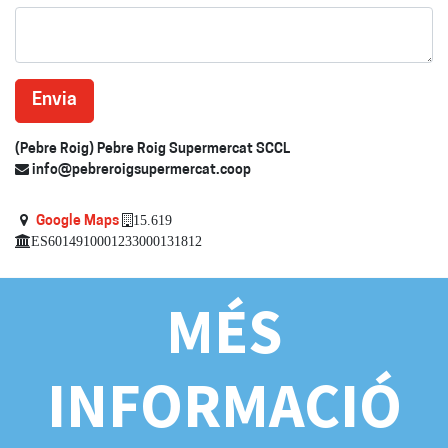
Envia
(Pebre Roig) Pebre Roig Supermercat SCCL
info@pebreroigsupermercat.coop
15.619
Google Maps
ES6014910001233000131812
MÉS
INFORMACIÓ