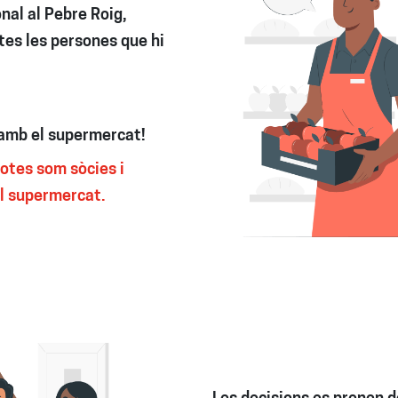
nal al Pebre Roig,
es les persones que hi
 amb el supermercat!
otes som sòcies i
el supermercat.