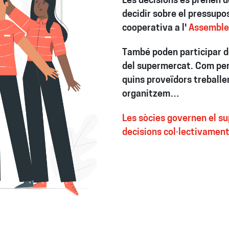
Les decisions es prenen d
decidir sobre el pressupos
cooperativa a l'
Assemblea
També poden participar d
del supermercat. Com per
quins proveïdors treballe
organitzem…
Les sòcies governen el su
decisions col·lectivamen