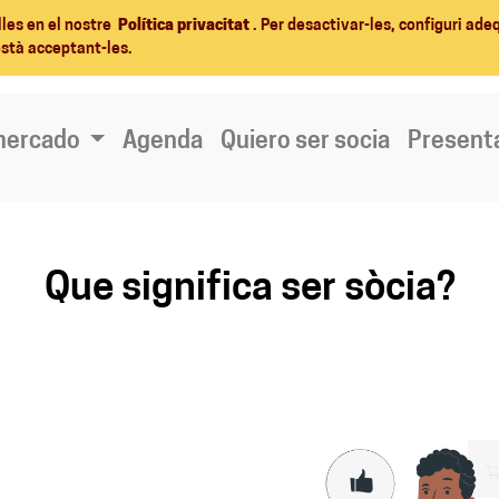
lles en el nostre
Política privacitat
. Per desactivar-les, configuri ad
està acceptant-les.
mercado
Agenda
Quiero ser socia
Present
Que significa ser sòcia?