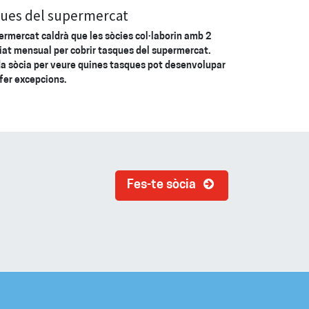
ques del supermercat
permercat caldrà que les sòcies col·laborin amb 2
iat mensual per cobrir tasques del supermercat.
a sòcia per veure quines tasques pot desenvolupar
u fer excepcions.
Fes-te sòcia