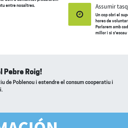
Assumir tas
utu entre nosaltres.
Un cop obri el su
hores de voluntar
Parlarem amb cad
millor i si s'esca
el Pebre Roig!
iu de Poblenou i estendre el consum cooperatiu i
i.
MACIÓN