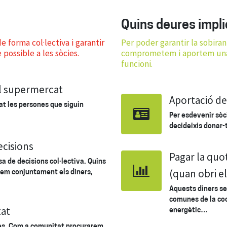
Quins deures impli
e forma col·lectiva i garantir
Per poder garantir la sobiran
 possible a les sòcies.
comprometem i aportem una m
funcioni.
l supermercat
Aportació de 
t les persones que siguin
Per esdevenir sòc
decideixis donar-
ecisions
Pagar la quo
sa de decisions col·lectiva. Quins
(quan obri e
em conjuntament els diners,
Aquests diners se
comunes de la coo
tat
energètic…
res. Com a comunitat procurarem