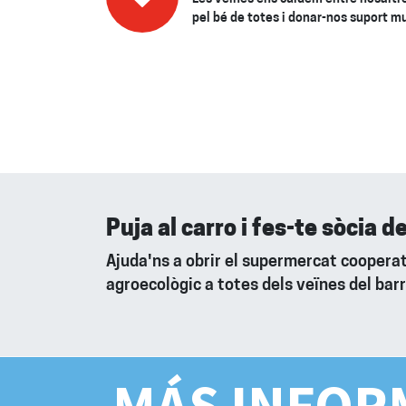
pel bé de totes i donar-nos suport m
Puja al carro i fes-te sòcia d
Ajuda'ns a obrir el supermercat cooperat
agroecològic a totes dels veïnes del barr
MÁS INFOR