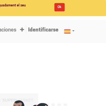
equadament el seu
Ok
aciones
Identificarse