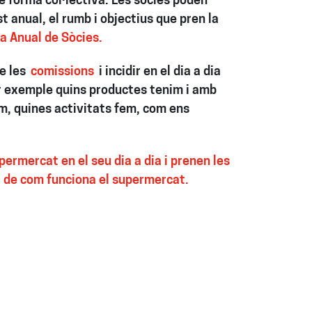
e forma col·lectiva. Les sòcies poden
t anual, el rumb i objectius que pren la
 Anual de Sòcies.
e les
comissions
i incidir en el dia a dia
 exemple quins productes tenim i amb
m, quines activitats fem, com ens
permercat en el seu dia a dia i prenen les
t de com funciona el supermercat.