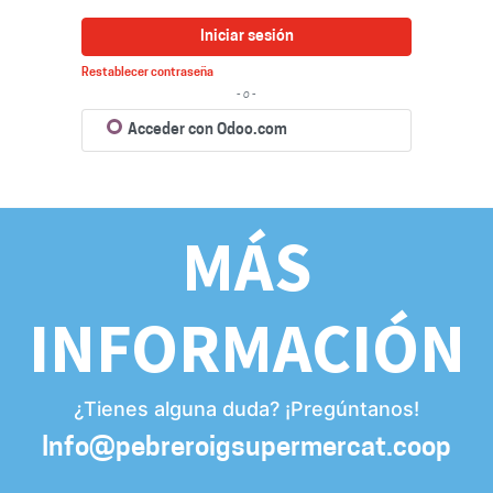
Iniciar sesión
Restablecer contraseña
- o -
Acceder con Odoo.com
MÁS
INFORMACIÓN
¿Tienes alguna duda? ¡Pregúntanos!
Info@pebreroigsupermercat.coop