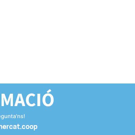
RMACIÓ
egunta'ns!
mercat.coop