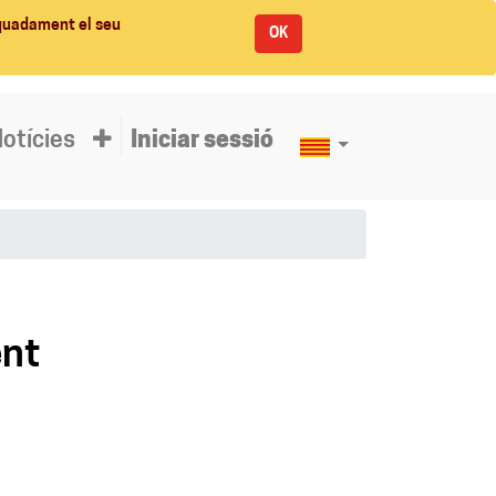
equadament el seu
OK
otícies
Iniciar sessió
ent