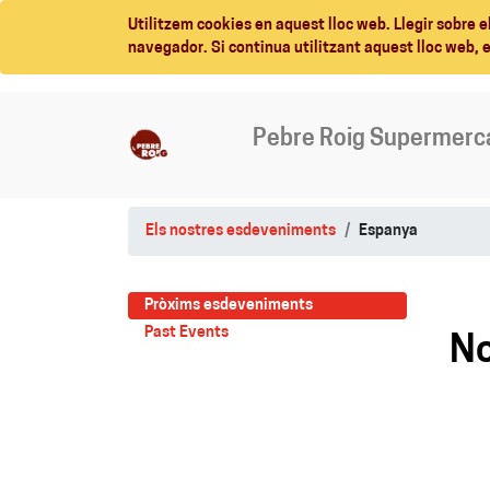
Utilitzem cookies en aquest lloc web. Llegir sobre e
navegador. Si continua utilitzant aquest lloc web, 
Pebre Roig Supermerc
Els nostres esdeveniments
Espanya
Pròxims esdeveniments
Past Events
No