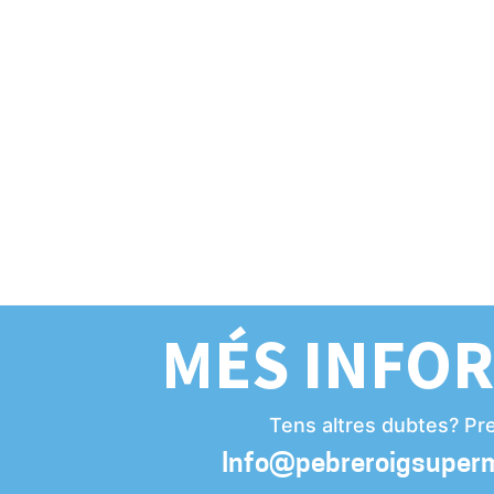
MÉS INFO
Tens altres dubtes? Pr
Info@pebreroigsuper