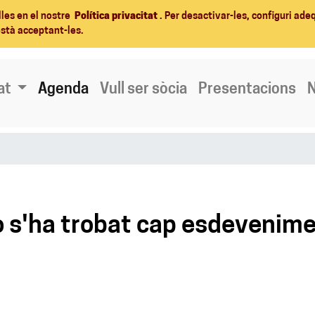
lles en el nostre
Política privacitat
. Per desactivar-les, configuri ad
està acceptant-les.
at
Agenda
Vull ser sòcia
Presentacions
N
 s'ha trobat cap esdevenim