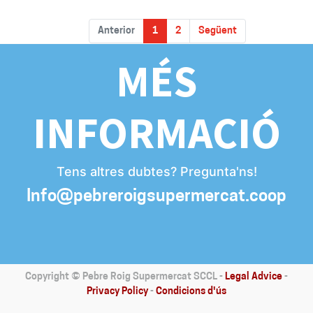
Anterior
1
2
Següent
MÉS
INFORMACIÓ
Tens altres dubtes? Pregunta'ns!
Info@pebreroigsupermercat.coop
Copyright ©
Pebre Roig Supermercat SCCL
-
Legal Advice
-
Privacy Policy
-
Condicions d'ús