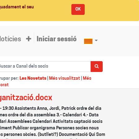
equadament el seu
OK
otícies
Iniciar sessió
rupar per:
Les Novetats
|
Més visualitzat
|
Més
lorat
ganització.docx
 19:30 Assistents Anna, Jordi, Patrick ordre del dia
mes ordre del dia assemblea 3.- Calendari 4.- Data
ari Assemblees Calendari Activitats captació socis
iment Publicar organigrama Persones socies nous
es persones sòcies. (butlletí?) Documentació Qui Som