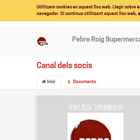
Utilitzem cookies en aquest lloc web. Llegir sobre e
navegador. Si continua utilitzant aquest lloc web, 
Pebre Roig Supermerc
Canal dels socis
Inici
Documents
2