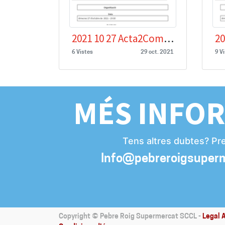
2021 10 27 Acta2Comisio organització.docx
6 Vistes
29 oct. 2021
9 V
MÉS INFO
Tens altres dubtes? Pr
Info@pebreroigsuper
Copyright ©
Pebre Roig Supermercat SCCL
-
Legal 