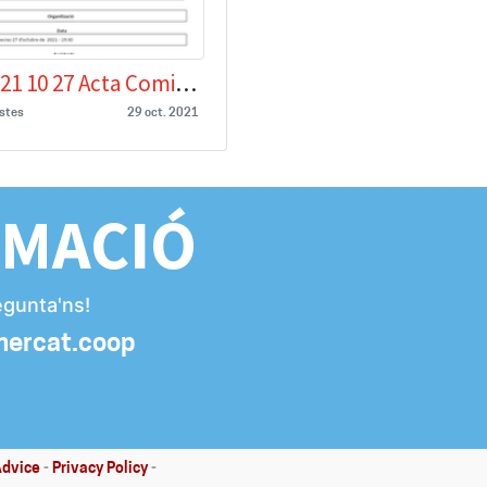
2021 10 27 Acta Comisio organització.docx
istes
29 oct. 2021
RMACIÓ
egunta'ns!
mercat.coop
Advice
-
Privacy Policy
-