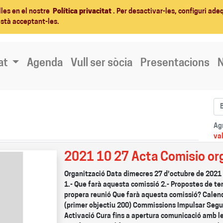
lles en el nostre
Política privacitat
. Per desactivar-les, configuri ad
està acceptant-les.
at
Agenda
Vull ser sòcia
Presentacions
N
Ag
va
2021 10 27 Acta Comisio or
Organització Data dimecres 27 d’octubre de 2021 -
1.- Que farà aquesta comissió 2.- Propostes de te
propera reunió Que farà aquesta comissió? Calend
(primer objectiu 200) Commissions Impulsar Segu
Activació Cura fins a apertura comunicació amb l