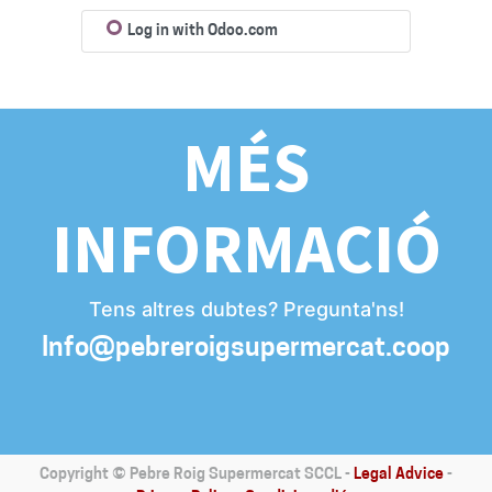
Log in with Odoo.com
MÉS
INFORMACIÓ
Tens altres dubtes? Pregunta'ns!
Info@pebreroigsupermercat.coop
Copyright ©
Pebre Roig Supermercat SCCL
-
Legal Advice
-